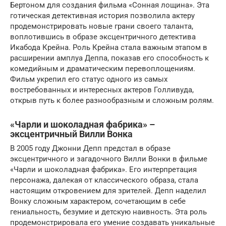
Бертоном для создания фильма «Сонная лощина». Эта
готическая детективная история позволила актеру
продемонстрировать новые грани своего таланта,
воплотившись в образе эксцентричного детектива
Икабода Крейна. Роль Крейна стала важным этапом в
расширении амплуа Деппа, показав его способность к
комедийным и драматическим перевоплощениям.
Фильм укрепил его статус одного из самых
востребованных и интересных актеров Голливуда,
открыв путь к более разнообразным и сложным ролям.
«Чарли и шоколадная фабрика» –
эксцентричный Вилли Вонка
В 2005 году Джонни Депп предстал в образе
эксцентричного и загадочного Вилли Вонки в фильме
«Чарли и шоколадная фабрика». Его интерпретация
персонажа, далекая от классического образа, стала
настоящим откровением для зрителей. Депп наделил
Вонку сложным характером, сочетающим в себе
гениальность, безумие и детскую наивность. Эта роль
продемонстрировала его умение создавать уникальные