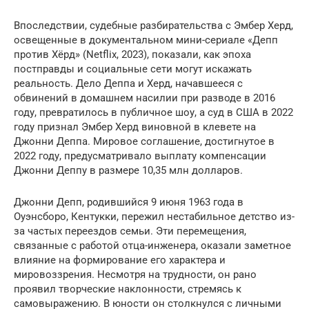
Впоследствии, судебные разбирательства с Эмбер Херд,
освещенные в документальном мини-сериале «Депп
против Хёрд» (Netflix, 2023), показали, как эпоха
постправды и социальные сети могут искажать
реальность. Дело Деппа и Херд, начавшееся с
обвинений в домашнем насилии при разводе в 2016
году, превратилось в публичное шоу, а суд в США в 2022
году признал Эмбер Херд виновной в клевете на
Джонни Деппа. Мировое соглашение, достигнутое в
2022 году, предусматривало выплату компенсации
Джонни Деппу в размере 10,35 млн долларов.
Джонни Депп, родившийся 9 июня 1963 года в
Оуэнсборо, Кентукки, пережил нестабильное детство из-
за частых переездов семьи. Эти перемещения,
связанные с работой отца-инженера, оказали заметное
влияние на формирование его характера и
мировоззрения. Несмотря на трудности, он рано
проявил творческие наклонности, стремясь к
самовыражению. В юности он столкнулся с личными