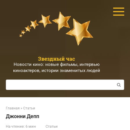
Перейти
к
контенту
Звездный час
Новости кино: новые фильмы, интервью
киноактеров, истории знаменитых людей
Поиск:
Главная
»
Статьи
Джонни Депп
На чтение:
6 мин
Статьи