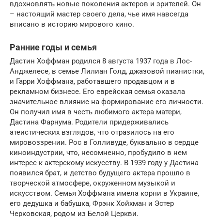
вдохновлять новые поколения актеров и зрителей. Он
– настоящий мастер своего дела, чье имя навсегда
вписано в историю мирового кино.
Ранние годы и семья
Дастин Хоффман родился 8 августа 1937 года в Лос-
Анджелесе, в семье Лилиан Голд, джазовой пианистки,
и Гарри Хоффмана, работавшего продавцом и в
рекламном бизнесе. Его еврейская семья оказала
значительное влияние на формирование его личности.
Он получил имя в честь любимого актера матери,
Дастина Фарнума. Родители придерживались
атеистических взглядов, что отразилось на его
мировоззрении. Рос в Голливуде, буквально в сердце
киноиндустрии, что, несомненно, пробудило в нем
интерес к актерскому искусству. В 1939 году у Дастина
появился брат, и детство будущего актера прошло в
творческой атмосфере, окруженном музыкой и
искусством. Семья Хоффмана имела корни в Украине,
его дедушка и бабушка, Фрэнк Хойхман и Эстер
Черковская, родом из Белой Церкви.