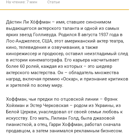
На чтение:
7 мин
Статьи
Да́стин Ли Хо́ффман – имя, ставшее синонимом
выдающегося актерского таланта и одной из самых
ярких звезд Голливуда. Родился 8 августа 1937 года в
Лос-Анджелесе, США, этот американский актер театра,
кино, телевидения и озвучивания, а также
кинорежиссер и продюсер, оставил неизгладимый след
в истории кинематографа. Его карьера насчитывает
более 60 ролей, каждая из которых – это шедевр
актерского мастерства. Он – обладатель множества
наград, включая премию «Оскар», и признание критиков
и зрителей по всему миру.
Хоффман, чьи предки по отцовской линии – Фрэнк
Хойхман и Эстер Черковская – родом из Украины, из
Белой Церкви, унаследовал от своей семьи любовь к
искусству. Его мать, Лилиан Голд, была джазовой
пианисткой, а отец, Гарри Хоффман, работал сначала
продавцом, а затем занимался рекламным бизнесом.