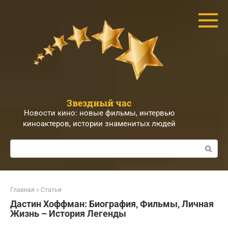
Перейти
к
контенту
Звездный час
Новости кино: новые фильмы, интервью
киноактеров, истории знаменитых людей
Поиск:
Главная
»
Статьи
Дастин Хоффман: Биография, Фильмы, Личная
Жизнь – История Легенды