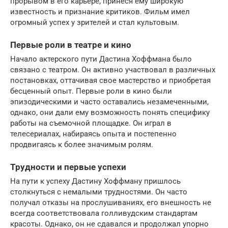
прорывом в его карьере, принеся ему широкую
известность и признание критиков. Фильм имел
огромный успех у зрителей и стал культовым.
Первые роли в театре и кино
Начало актерского пути Дастина Хоффмана было
связано с театром. Он активно участвовал в различных
постановках, оттачивая свое мастерство и приобретая
бесценный опыт. Первые роли в кино были
эпизодическими и часто оставались незамеченными,
однако, они дали ему возможность понять специфику
работы на съемочной площадке. Он играл в
телесериалах, набираясь опыта и постепенно
продвигаясь к более значимым ролям.
Трудности и первые успехи
На пути к успеху Дастину Хоффману пришлось
столкнуться с немалыми трудностями. Он часто
получал отказы на прослушиваниях, его внешность не
всегда соответствовала голливудским стандартам
красоты. Однако, он не сдавался и продолжал упорно