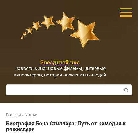
Перейти
к
контенту
Звездный час
Новости кино: новые фильмы, интервью
киноактеров, истории знаменитых людей
Поиск:
Главная
»
Статьи
Биография Бена Стиллера: Путь от комедии к
режиссуре