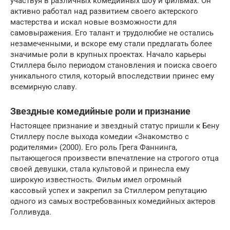
участвуя в различных комедийных шоу и фильмах. Он
активно работал над развитием своего актерского
мастерства и искал новые возможности для
самовыражения. Его талант и трудолюбие не остались
незамеченными, и вскоре ему стали предлагать более
значимые роли в крупных проектах. Начало карьеры
Стиллера было периодом становления и поиска своего
уникального стиля, который впоследствии принес ему
всемирную славу.
Звездные комедийные роли и признание
Настоящее признание и звездный статус пришли к Бену
Стиллерy после выхода комедии «Знакомство с
родителями» (2000). Его роль Грега Фаннинга,
пытающегося произвести впечатление на строгого отца
своей девушки, стала культовой и принесла ему
широкую известность. Фильм имел огромный
кассовый успех и закрепил за Стиллером репутацию
одного из самых востребованных комедийных актеров
Голливуда.