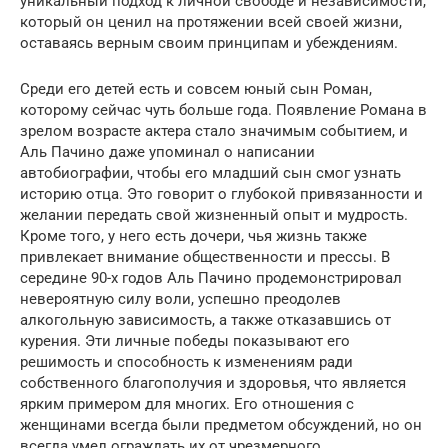
уникальный подход к личной свободе и независимости,
который он ценил на протяжении всей своей жизни,
оставаясь верным своим принципам и убеждениям.
Среди его детей есть и совсем юный сын Роман,
которому сейчас чуть больше года. Появление Романа в
зрелом возрасте актера стало значимым событием, и
Аль Пачино даже упоминал о написании
автобиографии, чтобы его младший сын смог узнать
историю отца. Это говорит о глубокой привязанности и
желании передать свой жизненный опыт и мудрость.
Кроме того, у него есть дочери, чья жизнь также
привлекает внимание общественности и прессы. В
середине 90-х годов Аль Пачино продемонстрировал
невероятную силу воли, успешно преодолев
алкогольную зависимость, а также отказавшись от
курения. Эти личные победы показывают его
решимость и способность к изменениям ради
собственного благополучия и здоровья, что является
ярким примером для многих. Его отношения с
женщинами всегда были предметом обсуждений, но он
всегда умел ограждать их от чрезмерного