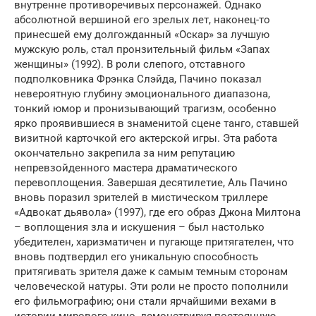
внутренне противоречивых персонажей. Однако
абсолютной вершиной его зрелых лет, наконец-то
принесшей ему долгожданный «Оскар» за лучшую
мужскую роль, стал пронзительный фильм «Запах
женщины» (1992). В роли слепого, отставного
подполковника Фрэнка Слэйда, Пачино показал
невероятную глубину эмоционального диапазона,
тонкий юмор и пронизывающий трагизм, особенно
ярко проявившиеся в знаменитой сцене танго, ставшей
визитной карточкой его актерской игры. Эта работа
окончательно закрепила за ним репутацию
непревзойденного мастера драматического
перевоплощения. Завершая десятилетие, Аль Пачино
вновь поразил зрителей в мистическом триллере
«Адвокат дьявола» (1997), где его образ Джона Милтона
– воплощения зла и искушения – был настолько
убедителен, харизматичен и пугающе притягателен, что
вновь подтвердил его уникальную способность
притягивать зрителя даже к самым темным сторонам
человеческой натуры. Эти роли не просто пополнили
его фильмографию; они стали ярчайшими вехами в
истории мирового кино, демонстрируя постоянную