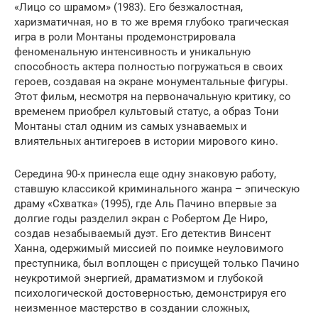
«Лицо со шрамом» (1983). Его безжалостная,
харизматичная, но в то же время глубоко трагическая
игра в роли Монтаны продемонстрировала
феноменальную интенсивность и уникальную
способность актера полностью погружаться в своих
героев, создавая на экране монументальные фигуры.
Этот фильм, несмотря на первоначальную критику, со
временем приобрел культовый статус, а образ Тони
Монтаны стал одним из самых узнаваемых и
влиятельных антигероев в истории мирового кино.
Середина 90-х принесла еще одну знаковую работу,
ставшую классикой криминального жанра – эпическую
драму «Схватка» (1995), где Аль Пачино впервые за
долгие годы разделил экран с Робертом Де Ниро,
создав незабываемый дуэт. Его детектив Винсент
Ханна, одержимый миссией по поимке неуловимого
преступника, был воплощен с присущей только Пачино
неукротимой энергией, драматизмом и глубокой
психологической достоверностью, демонстрируя его
неизменное мастерство в создании сложных,