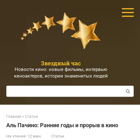
Перейти
к
контенту
Звездный час
Новости кино: новые фильмы, интервью
киноактеров, истории знаменитых людей
Поиск:
Главная
»
Статьи
Аль Пачино: Ранние годы и прорыв в кино
На чтение:
12 мин
Статьи