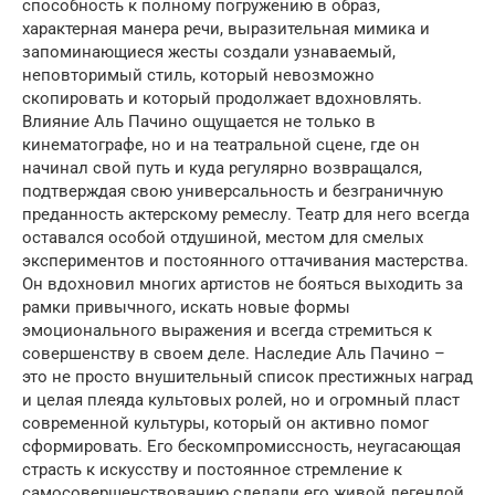
способность к полному погружению в образ,
характерная манера речи, выразительная мимика и
запоминающиеся жесты создали узнаваемый,
неповторимый стиль, который невозможно
скопировать и который продолжает вдохновлять.
Влияние Аль Пачино ощущается не только в
кинематографе, но и на театральной сцене, где он
начинал свой путь и куда регулярно возвращался,
подтверждая свою универсальность и безграничную
преданность актерскому ремеслу. Театр для него всегда
оставался особой отдушиной, местом для смелых
экспериментов и постоянного оттачивания мастерства.
Он вдохновил многих артистов не бояться выходить за
рамки привычного, искать новые формы
эмоционального выражения и всегда стремиться к
совершенству в своем деле. Наследие Аль Пачино –
это не просто внушительный список престижных наград
и целая плеяда культовых ролей, но и огромный пласт
современной культуры, который он активно помог
сформировать. Его бескомпромиссность, неугасающая
страсть к искусству и постоянное стремление к
самосовершенствованию сделали его живой легендой,