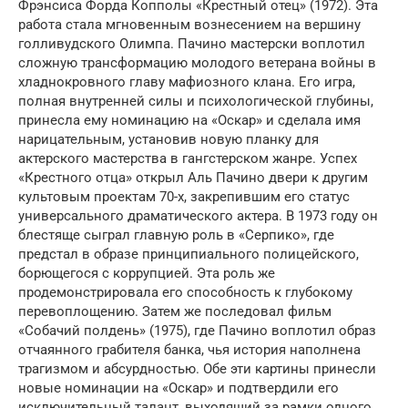
Фрэнсиса Форда Копполы «Крестный отец» (1972). Эта
работа стала мгновенным вознесением на вершину
голливудского Олимпа. Пачино мастерски воплотил
сложную трансформацию молодого ветерана войны в
хладнокровного главу мафиозного клана. Его игра,
полная внутренней силы и психологической глубины,
принесла ему номинацию на «Оскар» и сделала имя
нарицательным, установив новую планку для
актерского мастерства в гангстерском жанре. Успех
«Крестного отца» открыл Аль Пачино двери к другим
культовым проектам 70-х, закрепившим его статус
универсального драматического актера. В 1973 году он
блестяще сыграл главную роль в «Серпико», где
предстал в образе принципиального полицейского,
борющегося с коррупцией. Эта роль же
продемонстрировала его способность к глубокому
перевоплощению. Затем же последовал фильм
«Собачий полдень» (1975), где Пачино воплотил образ
отчаянного грабителя банка, чья история наполнена
трагизмом и абсурдностью. Обе эти картины принесли
новые номинации на «Оскар» и подтвердили его
исключительный талант, выходящий за рамки одного