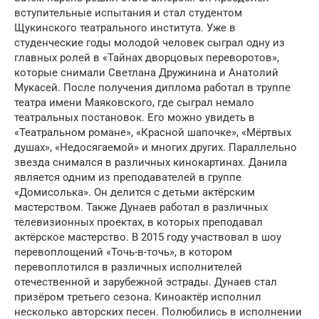
вступительные испытания и стал студентом
Щукинского театрального института. Уже в
студенческие годы молодой человек сыграл одну из
главных ролей в «Тайнах дворцовых переворотов»,
которые снимали Светлана Дружинина и Анатолий
Мукасей. После получения диплома работал в труппе
театра имени Маяковского, где сыграл немало
театральных постановок. Его можно увидеть в
«Театральном романе», «Красной шапочке», «Мёртвых
душах», «Недосягаемой» и многих других. Параллельно
звезда снимался в различных кинокартинах. Данила
является одним из преподавателей в группе
«Домисолька». Он делится с детьми актёрским
мастерством. Также Дунаев работал в различных
телевизионных проектах, в которых преподавал
актёрское мастерство. В 2015 году участвовал в шоу
перевоплощений «Точь-в-точь», в котором
перевоплотился в различных исполнителей
отечественной и зарубежной эстрады. Дунаев стал
призёром третьего сезона. Киноактёр исполнил
несколько авторских песен. Полюбились в исполнении