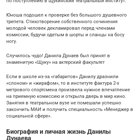
по поступлению в Щукинский театральный институт.
Юноша подошел к проверке без большого душевного
трепета. Стихотворение собственного сочинения
молодой человек декламировал перед членами
комиссии, будучи одетым в шорты и сланцы на босу
ногу.
Случилось чудо! Данила Дунаев был принят в
знаменитую «Щуку» на актерский факультет
Если в школе из-за «габаритов» Данилу дразнили
«слоном» и «жирафом», то в институте фактура 2-х
метрового спортсмена произвела нужное впечатление
на приемную комиссию и открыла дверь в мир кино.
Занятия в театральном вузе не помешали успешно
закончить МАИ и получить специальность «Менеджер в
социальной сфере».
Биография и личная жизнь Данилы
Дунаева