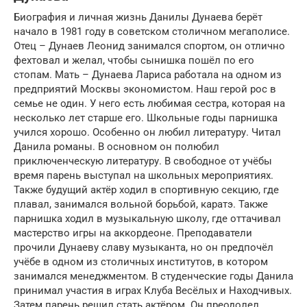
Биография и личная жизнь Данилы Дунаева берёт
начало в 1981 году в советском столичном мегаполисе.
Отец – Дунаев Леонид занимался спортом, он отлично
фехтовал и желал, чтобы сынишка пошёл по его
стопам. Мать – Дунаева Лариса работала на одном из
предприятий Москвы экономистом. Наш герой рос в
семье не один. У него есть любимая сестра, которая на
несколько лет старше его. Школьные годы парнишка
учился хорошо. Особенно он любил литературу. Читал
Данила романы. В основном он полюбил
приключенческую литературу. В свободное от учёбы
время парень выступал на школьных мероприятиях.
Также будущий актёр ходил в спортивную секцию, где
плавал, занимался вольной борьбой, каратэ. Также
парнишка ходил в музыкальную школу, где оттачивал
мастерство игры на аккордеоне. Преподаватели
прочили Дунаеву славу музыканта, но он предпочёл
учёбе в одном из столичных институтов, в котором
занимался менеджментом. В студенческие годы Данила
принимал участия в играх Клуба Весёлых и Находчивых.
Затем парень решил стать актёром. Он преодолел