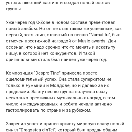
устроил жесткий кастинг и создал новый состав
группы.
Уже через год O-Zone в новом составе презентовал
новый альбом. Но он не стал таким же успешным, как
первый, хотя клип, отснятый на песню “Numai tu”, был
отмечен престижной наградой от Music awards. Дан
осознал, что надо срочно что-то менять и искать ту
нишу, в которой нет конкурентов. И такой
оригинальный стиль был найден уже через год.
Композиция “Despre Tine” принесла просто
ошеломительный успех. Она стала суперхитом не
только в Румынии и Молдове, но и далеко за их
пределами. За эту песню группа получила сразу
несколько престижных музыкальных наград, в том
числе и международных, и ребята начали активно
гастролировать по стране и за рубежом.
Закрепил успех и принес артисту мировую славу новый
сингл “Dragostea dinTei”, который был продан общим