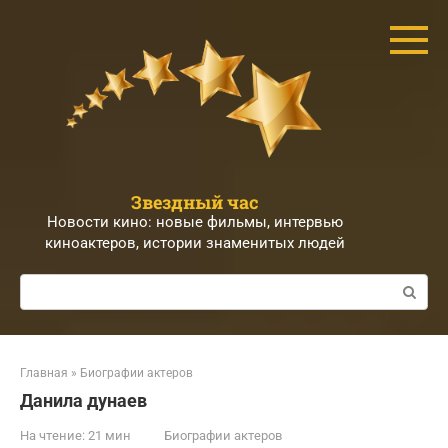
Перейти
к
контенту
Звездный час
Новости кино: новые фильмы, интервью
киноактеров, истории знаменитых людей
Поиск:
Главная
»
Биографии актеров
Данила дунаев
На чтение:
21 мин
Биографии актеров