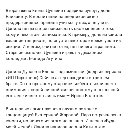
Вторая жена Елена Дунаева подарила супругу дочь
Елизавету. В воспитании наследников актер
придерживается правила учиться у них, а не учить.
Данила не пытается навязывать свое мнение о том,
кому и чем стоит заниматься. К примеру, дочь изъявила
желание танцевать, но спустя некоторое время ушла из
секции. И в этом, считает отец, нет ничего страшного.
Старшие сыновья Дунаева играют в джазовом
колледже Леонида Агутина.
Данила Дунаев и Елена Подкаминская (кадр из сериала
«ИП Пирогова») Сейчас актер находится в третьем
браке. Он по-прежнему старается избегать излишнего
внимания к своей личной жизни, поэтому о нынешней
его жене известно лишь имя — Ирина Болотова.
В интервью артист развеял слухи о романе с
танцовщицей Екатериной Жаровой. Пара встречалась в
юности, но ничего из этого не вышло. И песню «Будь
моей женой» Данила написал не для Кати, а «по